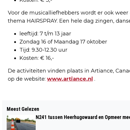
Voor de musicalliefhebbers wordt er ook weer
thema HAIRSPRAY. Een hele dag zingen, danse
leeftijd: 7 t/m 13 jaar
Zondag 16 of Maandag 17 oktober
Tijd: 9.30-12.30 uur
Kosten: € 16,-
De activiteiten vinden plaats in Artiance, Can
op de website:
www.artiance.nl
.
Vorig artikel
Meest Gelezen
KUNSTWERK RONDT WONINGBOUW IN
N241 tussen Heerhugowaard en Opmeer meer
WIJK DE PAUW AF