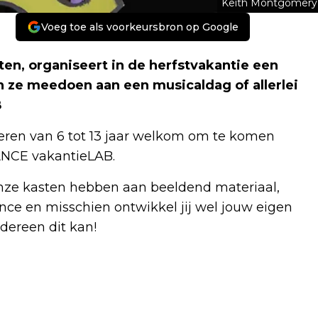
Keith Montgomery
Voeg toe als voorkeursbron op Google
en, organiseert in de herfstvakantie een
n ze meedoen aan een musicaldag of allerlei
B
eren van 6 tot 13 jaar welkom om te komen
ANCE vakantieLAB.
 onze kasten hebben aan beeldend materiaal,
ce en misschien ontwikkel jij wel jouw eigen
edereen dit kan!