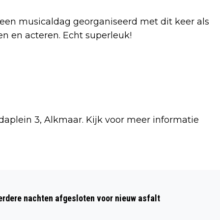
 een musicaldag georganiseerd met dit keer als
n en acteren. Echt superleuk!
adaplein 3, Alkmaar. Kijk voor meer informatie
Volgend artikel
IJSBAAN DE MEENT VANAF ZATERDAG
dere nachten afgesloten voor nieuw asfalt
8 OKTOBER GEOPEND