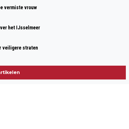
ee vermiste vrouw
ver het IJsselmeer
 veiligere straten
rtikelen