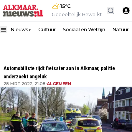
15
°C
Gedeeltelijk Bewolkt
Nieuws
Cultuur
Sociaal en Welzijn
Natuur
▼
Automobiliste rijdt fietsster aan in Alkmaar, politie
onderzoekt ongeluk
28 MRT 2022, 21:08
•
ALGEMEEN