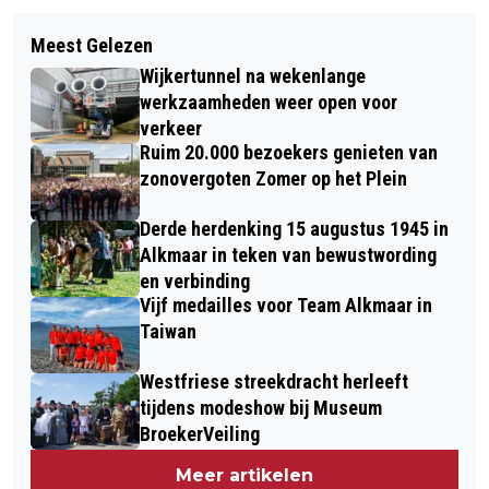
Volgend artikel
WEGAFSLUITINGEN, OMLEIDINGEN EN
Meest Gelezen
KOP-STAART BOTSING N242
VERTRAGINGEN DOOR
Wijkertunnel na wekenlange
WESTERWEG HEERHUGOWAARD
WERKZAAMHEDEN A9 EN A22 IN
werkzaamheden weer open voor
verkeer
MAART EN APRIL
Ruim 20.000 bezoekers genieten van
zonovergoten Zomer op het Plein
Derde herdenking 15 augustus 1945 in
Alkmaar in teken van bewustwording
en verbinding
Vijf medailles voor Team Alkmaar in
Taiwan
Westfriese streekdracht herleeft
tijdens modeshow bij Museum
BroekerVeiling
Meer artikelen