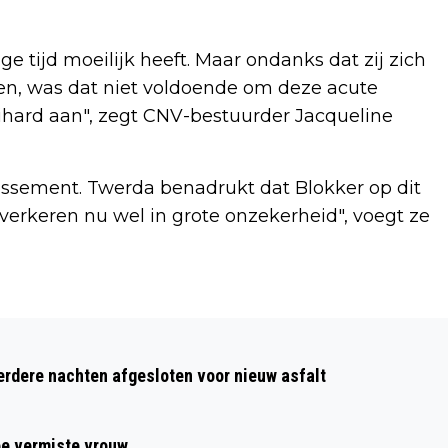
nge tijd moeilijk heeft. Maar ondanks dat zij zich
en, was dat niet voldoende om deze acute
hard aan", zegt CNV-bestuurder Jacqueline
llissement. Twerda benadrukt dat Blokker op dit
erkeren nu wel in grote onzekerheid", voegt ze
Volgend artikel
GRATIS FIETSLAMPJES VOOR
dere nachten afgesloten voor nieuw asfalt
ALKMAARSE SCHOLIEREN
ee vermiste vrouw