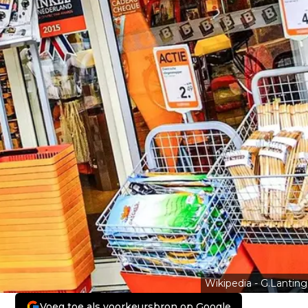
Wikipedia - G.Lanting
Voeg toe als voorkeursbron op Google