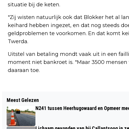
situatie bij de keten.
"Zij wisten natuurlijk ook dat Blokker het al la
keihard hebben ingezet, en dat nog steeds do
geldproblemen te voorkomen. En dat komt kei
Twerda.
Uitstel van betaling mondt vaak uit in een fai
moment niet bankroet is. "Maar 3500 mensen v
daaraan toe.
Vorig artikel
Meest Gelezen
NATIONALE KLIMAATWEEK 11 T/M 18
N241 tussen Heerhugowaard en Opmeer meer
NOVEMBER 2024: ECOLOOG FRANKE
VAN DER LAAN OVER ZIJN VISIE
Lichaam gevonden van bij Callantsoog in z