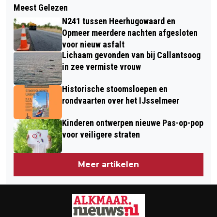
OUDE TIJDEN HERLEVEN TIJDENS
Meest Gelezen
ALKMAAR SPORT START NIEUW
ZOMERSE ZONDAGMIDDAG 19
N241 tussen Heerhugowaard en
SPORTSEIZOEN IN NIEUWE KLEDING
AUGUSTUS
Opmeer meerdere nachten afgesloten
voor nieuw asfalt
Lichaam gevonden van bij Callantsoog
in zee vermiste vrouw
Historische stoomsloepen en
rondvaarten over het IJsselmeer
Kinderen ontwerpen nieuwe Pas-op-pop
voor veiligere straten
Meer artikelen