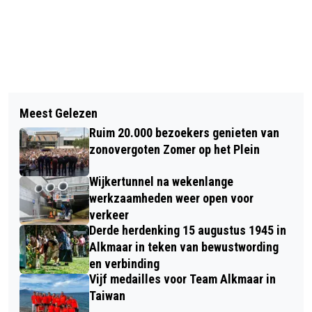
Vorig artikel
Volgend artikel
HULPDIENSTEN RUKKEN UIT VOOR
Meest Gelezen
BRAND SNEL ONDER CONTROLE BIJ
VERMEEND BOOTONGELUK IN BERGEN
Ruim 20.000 bezoekers genieten van
BEDRIJFSPAND IN ALKMAAR
AAN ZEE
zonovergoten Zomer op het Plein
Wijkertunnel na wekenlange
werkzaamheden weer open voor
verkeer
Derde herdenking 15 augustus 1945 in
Alkmaar in teken van bewustwording
en verbinding
Vijf medailles voor Team Alkmaar in
Taiwan