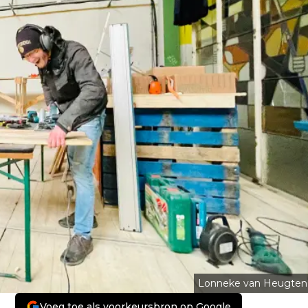
Lonneke van Heugten
Voeg toe als voorkeursbron op Google