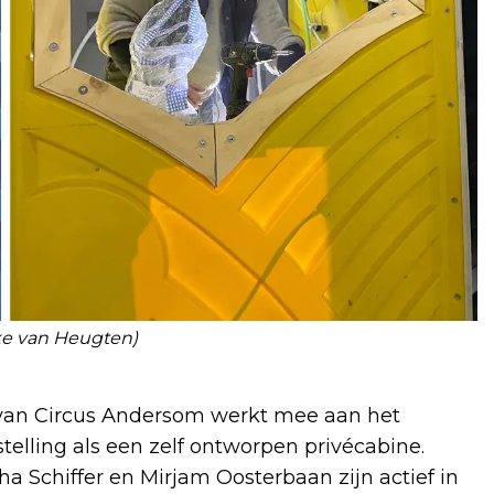
eke van Heugten)
 van Circus Andersom werkt mee aan het
lling als een zelf ontworpen privécabine.
a Schiffer en Mirjam Oosterbaan zijn actief in