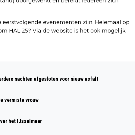
stand) doorgewerkt en bereidt iedereen zich
 eerstvolgende evenementen zijn. Helemaal op
om HAL 25? Via de website is het ook mogelijk
Volgend artikel
AZ LACHT, AZ HUILT
dere nachten afgesloten voor nieuw asfalt
ee vermiste vrouw
ver het IJsselmeer