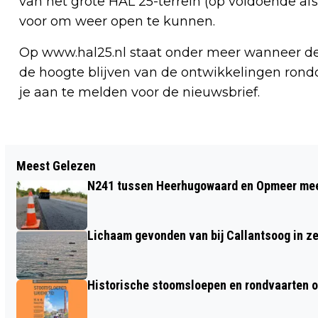
van het grote HAL 25-terrein (op voldoende af
voor om weer open te kunnen.
Op www.hal25.nl staat onder meer wanneer de
de hoogte blijven van de ontwikkelingen rond
je aan te melden voor de nieuwsbrief.
Vorig artikel
Meest Gelezen
ONDANKS CORONACRISIS BLIJFT
N241 tussen Heerhugowaard en Opmeer meer
LEDENAANTAL SCOUTING IN NOORD-
HOLLAND GROEIEN
Lichaam gevonden van bij Callantsoog in z
Historische stoomsloepen en rondvaarten o