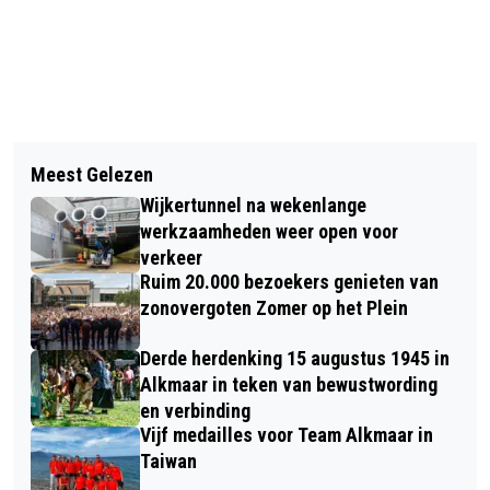
Vorig artikel
Volgend artikel
OPPENHEIMER 78 JAAR NA
Meest Gelezen
HANS VAN MARWIJK KUNSTENAAR
HIROSHIMA EEN VERSCHRIKKELIJKE
Wijkertunnel na wekenlange
VAN MAAND AUGUSTUS BIJ HORTUS
‘HIT’
werkzaamheden weer open voor
ALKMAAR
verkeer
Ruim 20.000 bezoekers genieten van
zonovergoten Zomer op het Plein
Derde herdenking 15 augustus 1945 in
Alkmaar in teken van bewustwording
en verbinding
Vijf medailles voor Team Alkmaar in
Taiwan