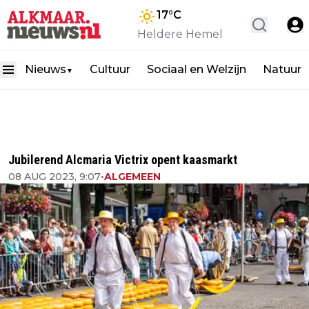
17
°C
Heldere Hemel
Nieuws
Cultuur
Sociaal en Welzijn
Natuur
▼
Jubilerend Alcmaria Victrix opent kaasmarkt
08 AUG 2023, 9:07
•
ALGEMEEN