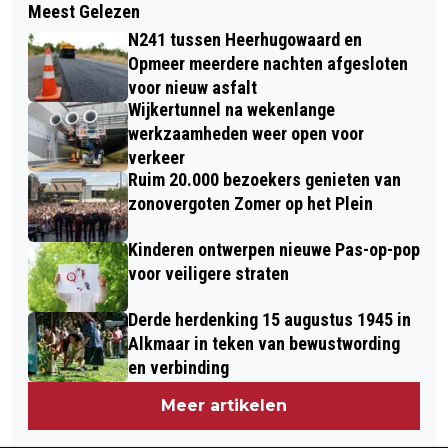
Meest Gelezen
TATA STEEL VIERT 100-JARIG
GEËIST VOOR 21 JAAR OUDE MOORD
N241 tussen Heerhugowaard en
BESTAAN MET VIERDUIZEND BUREN
OP ALKMAARSE AUTODEALER
Opmeer meerdere nachten afgesloten
voor nieuw asfalt
Wijkertunnel na wekenlange
werkzaamheden weer open voor
verkeer
Ruim 20.000 bezoekers genieten van
zonovergoten Zomer op het Plein
Kinderen ontwerpen nieuwe Pas-op-pop
voor veiligere straten
Derde herdenking 15 augustus 1945 in
Alkmaar in teken van bewustwording
en verbinding
Meer artikelen