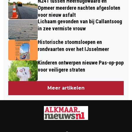
N241 tussen Heerhugowaard en
AANGEREDEN OP ZEBRAPAD IN
SPREEKSTALMEESTER
Opmeer meerdere nachten afgesloten
ALKMAAR
voor nieuw asfalt
Lichaam gevonden van bij Callantsoog
in zee vermiste vrouw
Historische stoomsloepen en
rondvaarten over het IJsselmeer
Kinderen ontwerpen nieuwe Pas-op-pop
voor veiligere straten
Meer artikelen