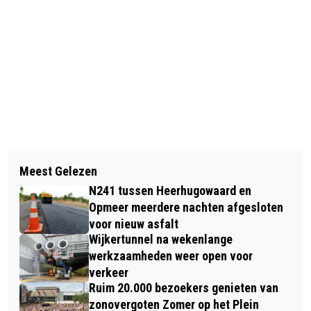
Vorig artikel
Volgend artikel
AZ ONTSLAAT TRAINER MAARTEN
Meest Gelezen
DODELIJK VERKEERSONGEVAL OP
MARTENS; LEEROY ECHTELD MAAKT
N241 tussen Heerhugowaard en
KOELMALAAN IN ALKMAAR; POLITIE
SEIZOEN AF
Opmeer meerdere nachten afgesloten
ZOEKT GETUIGEN
voor nieuw asfalt
Wijkertunnel na wekenlange
werkzaamheden weer open voor
verkeer
Ruim 20.000 bezoekers genieten van
zonovergoten Zomer op het Plein