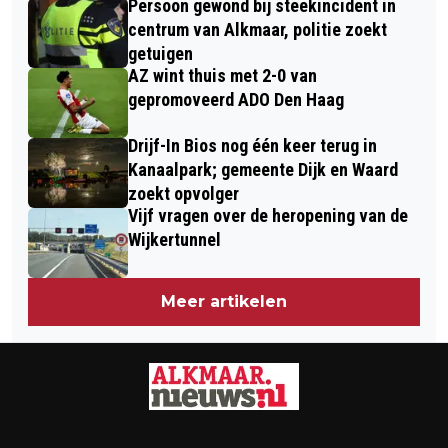
Persoon gewond bij steekincident in
BOTSING OP N245 BIJ DIRKSHORN
OMGEVINGSWET
centrum van Alkmaar, politie zoekt
getuigen
AZ wint thuis met 2-0 van
gepromoveerd ADO Den Haag
Drijf-In Bios nog één keer terug in
Kanaalpark; gemeente Dijk en Waard
zoekt opvolger
Vijf vragen over de heropening van de
Wijkertunnel
Meer artikelen