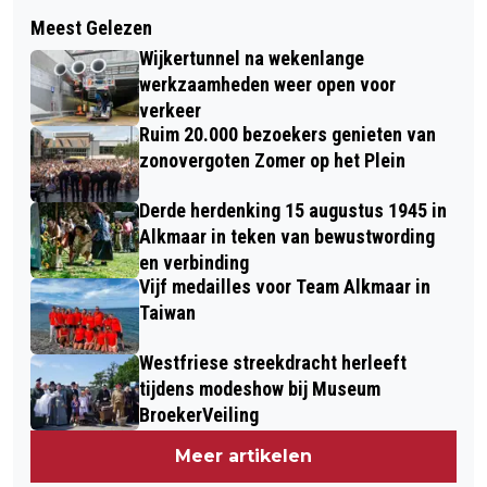
Volgend artikel
RIJSCHOOLCONTROLES IN HAARLEM
Meest Gelezen
BRAND IN JEUGDZORGCENTRUM
EN ALKMAAR: OPNIEUW LEERLINGEN
Wijkertunnel na wekenlange
CASTRICUM; MINDERJARIGE
EN INSTRUCTEUR ONDER INVLOED
werkzaamheden weer open voor
AANGEHOUDEN OP VERDENKING VAN
verkeer
Ruim 20.000 bezoekers genieten van
BRANDSTICHTING
zonovergoten Zomer op het Plein
Derde herdenking 15 augustus 1945 in
Alkmaar in teken van bewustwording
en verbinding
Vijf medailles voor Team Alkmaar in
Taiwan
Westfriese streekdracht herleeft
tijdens modeshow bij Museum
BroekerVeiling
Meer artikelen