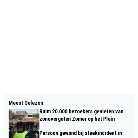
Vorig artikel
Volgend artikel
PIETER VAN DIJK SPEELT WERKEN
Meest Gelezen
KOMEND WEEKEND ZOMER OP HET
VAN SCHEIDT, SWEELINCK EN BACH
Ruim 20.000 bezoekers genieten van
(CANADA)PLEIN MET DOTAN, YORICK
TIJDENS ZOMERAVONDCONCERT IN
zonovergoten Zomer op het Plein
VAN NORDEN EN ANNE SOLDAAT,
GROTE KERK
Persoon gewond bij steekincident in
LUUK RANSIJN EN TYPHOON