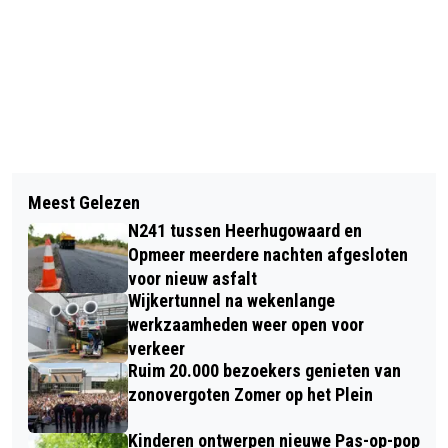
Vorig artikel
Volgend artikel
ALKMAAR PRACHTSTAD MAGAZINE
Meest Gelezen
SPEEL JE WIJS FESTIVAL VOOR
OP WAAGTOREN OVERHANDIGD AAN
N241 tussen Heerhugowaard en
KINDEREN EN OUDERS IN
BURGEMEESTER ANJA SCHOUTEN
Opmeer meerdere nachten afgesloten
WIJKCENTRUM OVERDIE
voor nieuw asfalt
Wijkertunnel na wekenlange
werkzaamheden weer open voor
verkeer
Ruim 20.000 bezoekers genieten van
zonovergoten Zomer op het Plein
Kinderen ontwerpen nieuwe Pas-op-pop