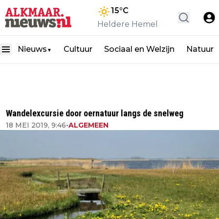
15
°C
Heldere Hemel
Nieuws
Cultuur
Sociaal en Welzijn
Natuur
▼
Wandelexcursie door oernatuur langs de snelweg
18 MEI 2019, 9:46
•
ALGEMEEN