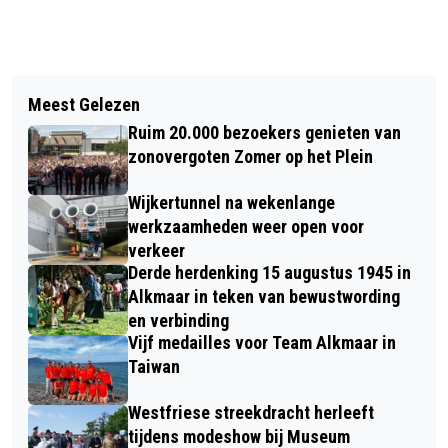
Vorig artikel
Volgend artikel
ALKMAAR SHOPPING NIGHT EN
Meest Gelezen
NOG ÉÉN DAG TE GAAN IN
ALKMAAR PRIDE OP ZATERDAG 25
Ruim 20.000 bezoekers genieten van
KEUKENHOF
MEI
zonovergoten Zomer op het Plein
Wijkertunnel na wekenlange
werkzaamheden weer open voor
verkeer
Derde herdenking 15 augustus 1945 in
Alkmaar in teken van bewustwording
en verbinding
Vijf medailles voor Team Alkmaar in
Taiwan
Westfriese streekdracht herleeft
tijdens modeshow bij Museum