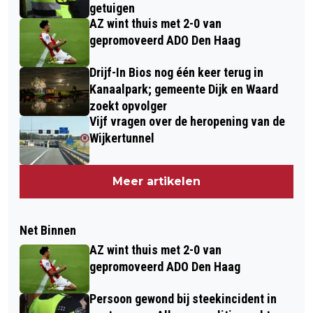
getuigen
AZ wint thuis met 2-0 van
gepromoveerd ADO Den Haag
Drijf-In Bios nog één keer terug in
Kanaalpark; gemeente Dijk en Waard
zoekt opvolger
Vijf vragen over de heropening van de
Wijkertunnel
Meer artikelen
Net Binnen
AZ wint thuis met 2-0 van
gepromoveerd ADO Den Haag
Persoon gewond bij steekincident in