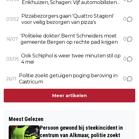
Enkhuizen, Schagen: Vijf automobilisten
onder invloed van drugs
Pizzabezorgers gaan 'Quattro Stagioni'
0
07/02
voor veilig bezorgen van pizza's
'Politieke dokter' Bernt Schneiders moet
0
16/07
gemeente Bergen op rechte pad krijgen
Ook Schiphol is weer twee minuten stil op
0
03/05
4 mei
Politie zoekt getuigen poging beroving in
0
26/11
Castricum
Meer artikelen
Meest Gelezen
Persoon gewond bij steekincident in
centrum van Alkmaar, politie zoekt