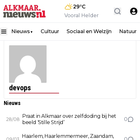
29
°C
Vooral Helder
Nieuws
Cultuur
Sociaal en Welzijn
Natuur
▼
devops
Nieuws
Praat in Alkmaar over zelfdoding bij het
0
28/08
beeld ‘Stille Strijd’
Haarlem, Haarlemmermeer, Zaandam,
0
09/03