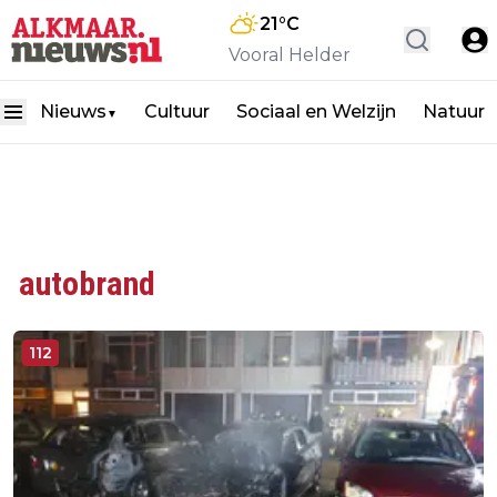
21
°C
Vooral Helder
Nieuws
Cultuur
Sociaal en Welzijn
Natuur
▼
autobrand
112