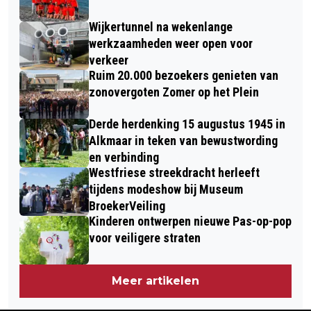
Wijkertunnel na wekenlange
werkzaamheden weer open voor
verkeer
Ruim 20.000 bezoekers genieten van
zonovergoten Zomer op het Plein
Derde herdenking 15 augustus 1945 in
Alkmaar in teken van bewustwording
en verbinding
Westfriese streekdracht herleeft
tijdens modeshow bij Museum
BroekerVeiling
Kinderen ontwerpen nieuwe Pas-op-pop
voor veiligere straten
Meer artikelen