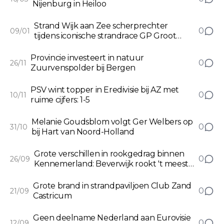
Nijenburg in Heiloo
Strand Wijk aan Zee scherprechter
0
09/01
tijdens iconische strandrace GP Groot
Egmond-Pier-Egmond
Provincie investeert in natuur
0
26/11
Zuurvenspolder bij Bergen
PSV wint topper in Eredivisie bij AZ met
0
10/11
ruime cijfers: 1-5
Melanie Goudsblom volgt Ger Welbers op
0
31/10
bij Hart van Noord-Holland
Grote verschillen in rookgedrag binnen
0
26/09
Kennemerland: Beverwijk rookt 't meest,
Castricum 't minst
Grote brand in strandpaviljoen Club Zand
0
21/09
Castricum
Geen deelname Nederland aan Eurovisie
0
12/09