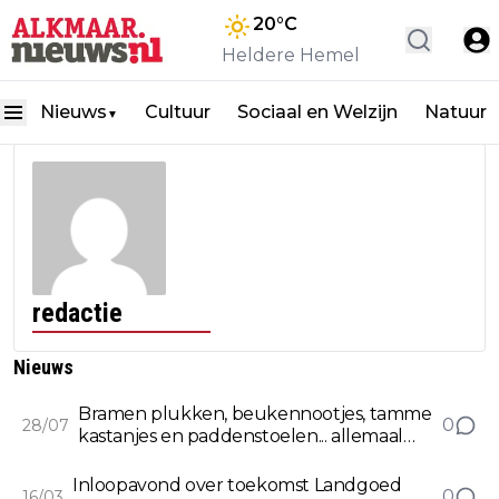
20
°C
Heldere Hemel
Nieuws
Cultuur
Sociaal en Welzijn
Natuur
▼
redactie
Nieuws
Bramen plukken, beukennootjes, tamme
0
28/07
kastanjes en paddenstoelen... allemaal
stroperij!
Inloopavond over toekomst Landgoed
0
16/03