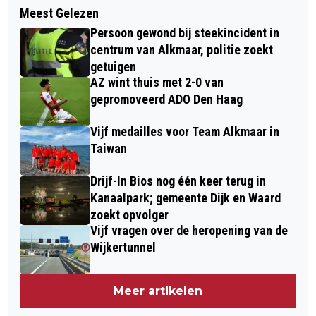
VITALITEITSMARKT XXL IN GROTE
Meest Gelezen
VERKIEZINGSDIENST: D66 WINT
KERK TREKT 1500 BEZOEKERS:
Persoon gewond bij steekincident in
VERKIEZINGEN, PARTIJ NIET IN TE
INSPIRERENDE DAG VOOR OUDEREN
centrum van Alkmaar, politie zoekt
HALEN OP STEMMEN
getuigen
AZ wint thuis met 2-0 van
gepromoveerd ADO Den Haag
Vijf medailles voor Team Alkmaar in
Taiwan
Drijf-In Bios nog één keer terug in
Kanaalpark; gemeente Dijk en Waard
zoekt opvolger
Vijf vragen over de heropening van de
Wijkertunnel
Meer artikelen