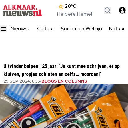
20
°C
Heldere Hemel
Nieuws
Cultuur
Sociaal en Welzijn
Natuur
▼
Uitvinder balpen 125 jaar: ‘Je kunt mee schrijven, er op
kluiven, propjes schieten en zelfs… moorden!’
29 SEP 2024, 8:55
•
BLOGS EN COLUMNS