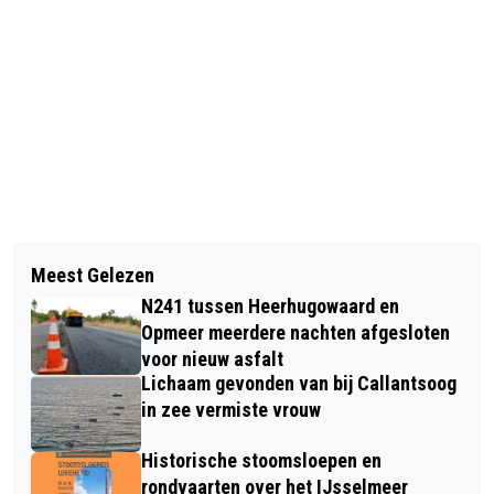
Vorig artikel
Volgend artikel
HONDERDDUIZENDEN MENSEN VIEREN
Meest Gelezen
EXPLOSIE EN BRAND BIJ
BURENDAG
N241 tussen Heerhugowaard en
SPORTSCHOOL DYNAMIC FIT IN
Opmeer meerdere nachten afgesloten
ALKMAAR
voor nieuw asfalt
Lichaam gevonden van bij Callantsoog
in zee vermiste vrouw
Historische stoomsloepen en
rondvaarten over het IJsselmeer