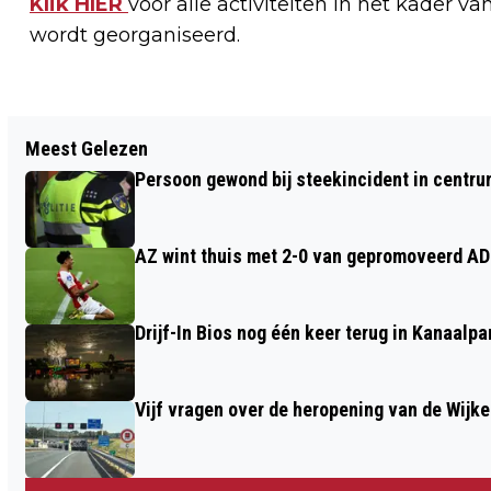
Klik HIER
voor alle activiteiten in het kader va
wordt georganiseerd.
Vorig artikel
Meest Gelezen
JUMBO OPENT DE DEUREN IN HET
Persoon gewond bij steekincident in centru
VOORMALIGE V&D-PAND AAN DE LAAT!
AZ wint thuis met 2-0 van gepromoveerd A
Drijf-In Bios nog één keer terug in Kanaalp
Vijf vragen over de heropening van de Wijke