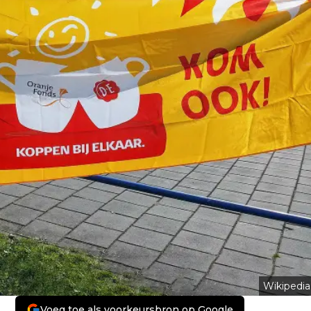
Wikipedia
Voeg toe als voorkeursbron op Google