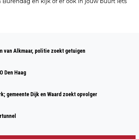
n Burendag en kijk of er ook in jouw buurt iets
Volgend artikel
UITVINDER BALPEN 125 JAAR: ‘JE KUNT
m van Alkmaar, politie zoekt getuigen
MEE SCHRIJVEN, ER OP KLUIVEN,
PROPJES SCHIETEN EN ZELFS…
DO Den Haag
MOORDEN!’
ark; gemeente Dijk en Waard zoekt opvolger
rtunnel