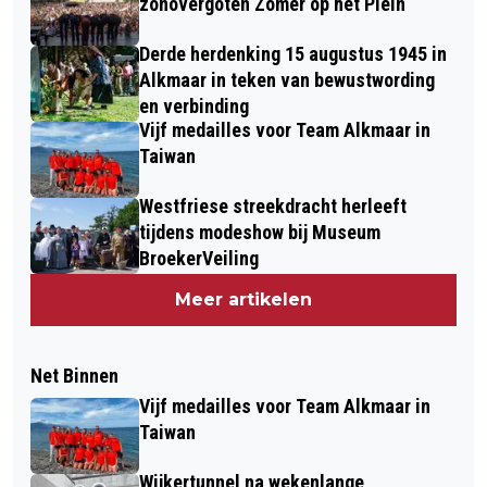
zonovergoten Zomer op het Plein
Derde herdenking 15 augustus 1945 in
Alkmaar in teken van bewustwording
en verbinding
Vijf medailles voor Team Alkmaar in
Taiwan
Westfriese streekdracht herleeft
tijdens modeshow bij Museum
BroekerVeiling
Meer artikelen
Net Binnen
Vijf medailles voor Team Alkmaar in
Taiwan
Wijkertunnel na wekenlange