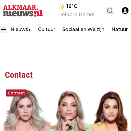
18
°C
Heldere Hemel
Nieuws
Cultuur
Sociaal en Welzijn
Natuur
▼
Contact
Contact