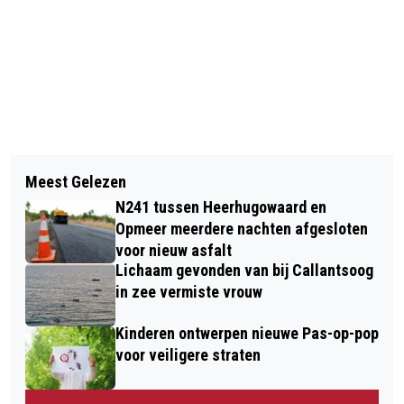
Vorig artikel
Volgend artikel
FESTIVAL YES IN MY BACKYARD OP
Meest Gelezen
OPEN WATER ALKMAAR:
HEMELVAARTSDAG VAN START IN
N241 tussen Heerhugowaard en
NEDERLANDS GROOTSTE OPEN WATER
VICTORIEPARK
Opmeer meerdere nachten afgesloten
ZWEMEVENEMENT KOMT NAAR
voor nieuw asfalt
Lichaam gevonden van bij Callantsoog
ALKMAAR
in zee vermiste vrouw
Kinderen ontwerpen nieuwe Pas-op-pop
voor veiligere straten