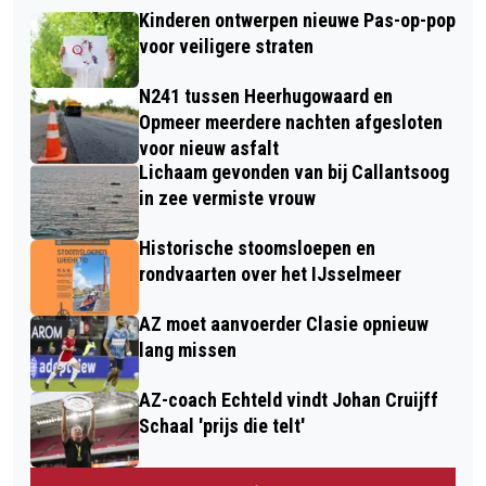
Kinderen ontwerpen nieuwe Pas-op-pop
voor veiligere straten
N241 tussen Heerhugowaard en
Opmeer meerdere nachten afgesloten
voor nieuw asfalt
Lichaam gevonden van bij Callantsoog
in zee vermiste vrouw
Historische stoomsloepen en
rondvaarten over het IJsselmeer
AZ moet aanvoerder Clasie opnieuw
lang missen
AZ-coach Echteld vindt Johan Cruijff
Schaal 'prijs die telt'