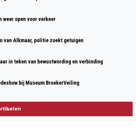
VAN AMSTERDAM GEOPEND; START EN
FINISH IN UITGEEST
 weer open voor verkeer
m van Alkmaar, politie zoekt getuigen
aar in teken van bewustwording en verbinding
modeshow bij Museum BroekerVeiling
rtikelen