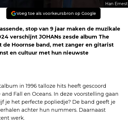
Han Ernest
Voeg toe als voorkeursbron op Google
ssende, stop van 9 jaar maken de muzikale
2024 verschijnt JOHANs zesde album The
 de Hoornse band, met zanger en gitarist
nst en cultuur met hun nieuwste
um in 1996 talloze hits heeft gescoord
nd Fall en Oceans. In deze voorstelling gaan
jf je het perfecte popliedje? De band geeft je
de verhalen achter hun nummers. Daarnaast
cent werk.