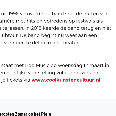
t 1996 veroverde de band snel de harten van
rrière met hits en optredens op festivals als
te lassen. In 2018 keerde de band terug en niet
 clubtour. De band begint nu weer aan een
rvaringen te delen in het theater!
 staat met Pop Music op woensdag 12 maart in
Een heerlijke voorstelling vol popmuziek en
je tickets via
www.coolkunstencultuur.nl
.
Volgend artikel
INSCHRIJVING RONDE VAN DE STELLING
rgoten Zomer op het Plein