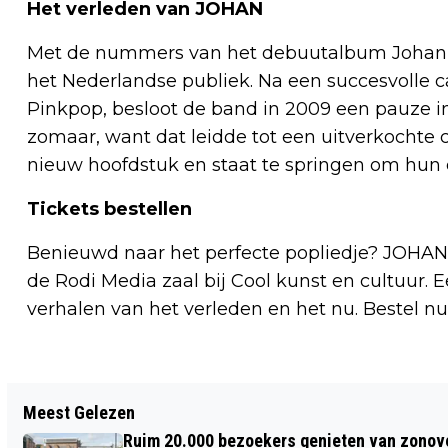
Het verleden van JOHAN
Met de nummers van het debuutalbum Johan ui
het Nederlandse publiek. Na een succesvolle ca
Pinkpop, besloot de band in 2009 een pauze in 
zomaar, want dat leidde tot een uitverkochte
nieuw hoofdstuk en staat te springen om hun e
Tickets bestellen
Benieuwd naar het perfecte popliedje? JOHAN
de Rodi Media zaal bij Cool kunst en cultuur. 
verhalen van het verleden en het nu. Bestel nu 
Vorig artikel
Meest Gelezen
BRAND IN CAFÉ IN BERGEN SNEL ONDER
Ruim 20.000 bezoekers genieten van zonove