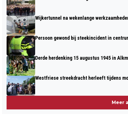
CONTROLE
Wijkertunnel na wekenlange werkzaamheden
Persoon gewond bij steekincident in centru
Derde herdenking 15 augustus 1945 in Alkm
Westfriese streekdracht herleeft tijdens 
Meer a