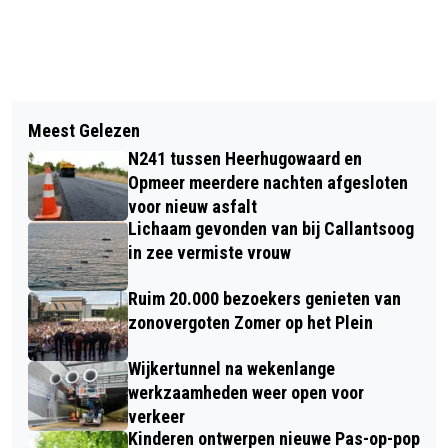
Vorig artikel
Volgend artikel
AZ MOET 20.000 EURO BETALEN
Meest Gelezen
173 JOODSE ALKMAARDERS
VOOR ONGEREGELDHEDEN BIJ
N241 tussen Heerhugowaard en
HERDACHT BIJ NAMENMONUMENT
FERENCVÁROS
Opmeer meerdere nachten afgesloten
voor nieuw asfalt
Lichaam gevonden van bij Callantsoog
in zee vermiste vrouw
Ruim 20.000 bezoekers genieten van
zonovergoten Zomer op het Plein
Wijkertunnel na wekenlange
werkzaamheden weer open voor
verkeer
Kinderen ontwerpen nieuwe Pas-op-pop