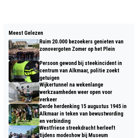
Vorig artikel
Volgend artikel
1.000 HARDLOPERS TROTSEREN
Meest Gelezen
SPORT-Z ORGANISEERT ACTIVITEITEN
HEUVELS EN WIND TIJDENS PRE-RUN
Ruim 20.000 bezoekers genieten van
VOOR KINDEREN EN JONGEREN MET
NN EGMOND HALVE MARATHON
zonovergoten Zomer op het Plein
BEPERKING TIJDENS KERSTVAKANTIE
Persoon gewond bij steekincident in
centrum van Alkmaar, politie zoekt
getuigen
Wijkertunnel na wekenlange
werkzaamheden weer open voor
verkeer
Derde herdenking 15 augustus 1945 in
Alkmaar in teken van bewustwording
en verbinding
Westfriese streekdracht herleeft
tijdens modeshow bij Museum