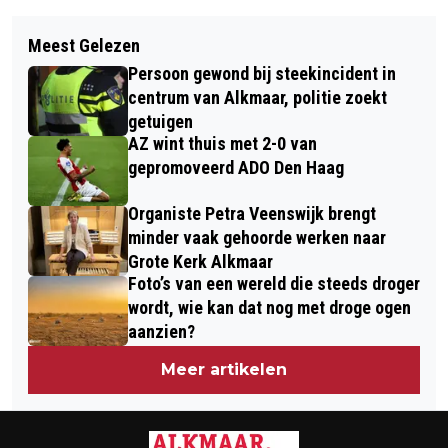
Vorig artikel
Volgend artikel
DIALOOGTAFELS KETI KOTI ALKMAAR
Meest Gelezen
ZOMERS GENIETEN OP DE FIETS
OP 10 EN 11 JUNI: SAMEN IN
Persoon gewond bij steekincident in
TIJDENS DOORTRAPPEN
GESPREK OVER RACISME,
centrum van Alkmaar, politie zoekt
ZOMERFIETSTOCHT
getuigen
DIVERSITEIT EN SLAVERNIJ
AZ wint thuis met 2-0 van
gepromoveerd ADO Den Haag
Organiste Petra Veenswijk brengt
minder vaak gehoorde werken naar
Grote Kerk Alkmaar
Foto’s van een wereld die steeds droger
wordt, wie kan dat nog met droge ogen
aanzien?
Meer artikelen