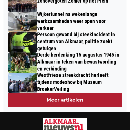
MUSEUM BROEKERVEILING
zonovergoten Zomer op het Plein
Wijkertunnel na wekenlange
werkzaamheden weer open voor
verkeer
Persoon gewond bij steekincident in
centrum van Alkmaar, politie zoekt
getuigen
Derde herdenking 15 augustus 1945 in
Alkmaar in teken van bewustwording
en verbinding
Westfriese streekdracht herleeft
tijdens modeshow bij Museum
BroekerVeiling
Meer artikelen