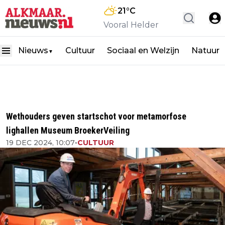
21
°C
Vooral Helder
Nieuws
Cultuur
Sociaal en Welzijn
Natuur
▼
Wethouders geven startschot voor metamorfose
lighallen Museum BroekerVeiling
19 DEC 2024, 10:07
•
CULTUUR