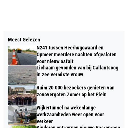
Vorig artikel
Volgend artikel
TENTOONSTELLING MAARTEN VAN
Meest Gelezen
ALKMAAR VIERT WARME KERST IN DE
HEEMSKERCK ONTVANGT TOT NU TOE
N241 tussen Heerhugowaard en
STAD
75.000 BEZOEKERS
Opmeer meerdere nachten afgesloten
voor nieuw asfalt
Lichaam gevonden van bij Callantsoog
in zee vermiste vrouw
Ruim 20.000 bezoekers genieten van
zonovergoten Zomer op het Plein
Wijkertunnel na wekenlange
werkzaamheden weer open voor
verkeer
Kinderen ontwerpen nieuwe Pas-op-pop