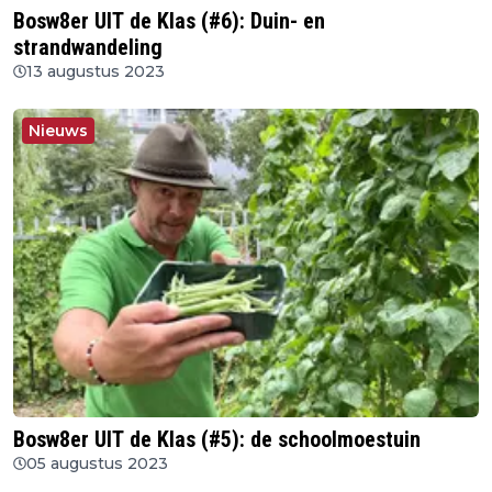
Bosw8er UIT de Klas (#6): Duin- en
strandwandeling
13 augustus 2023
Nieuws
Bosw8er UIT de Klas (#5): de schoolmoestuin
05 augustus 2023