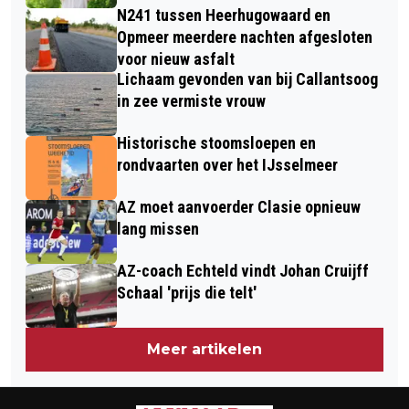
N241 tussen Heerhugowaard en
Opmeer meerdere nachten afgesloten
voor nieuw asfalt
Lichaam gevonden van bij Callantsoog
in zee vermiste vrouw
Historische stoomsloepen en
rondvaarten over het IJsselmeer
AZ moet aanvoerder Clasie opnieuw
lang missen
AZ-coach Echteld vindt Johan Cruijff
Schaal 'prijs die telt'
Meer artikelen