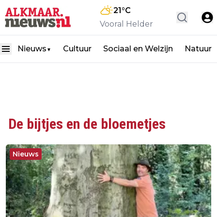
21
°C
Vooral Helder
Nieuws
Cultuur
Sociaal en Welzijn
Natuur
▼
De bijtjes en de bloemetjes
Nieuws