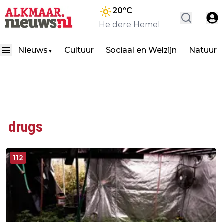
20
°C
Heldere Hemel
Nieuws
Cultuur
Sociaal en Welzijn
Natuur
▼
drugs
112