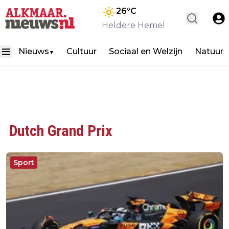
26
°C
Heldere Hemel
Nieuws
Cultuur
Sociaal en Welzijn
Natuur
▼
Dutch Grand Prix
Sport