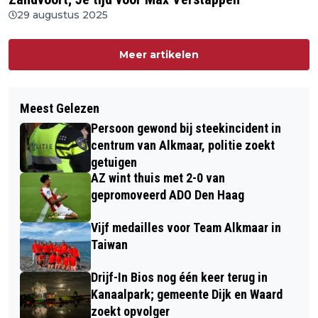
29 augustus 2025
Meer artikelen
Meest Gelezen
Persoon gewond bij steekincident in
centrum van Alkmaar, politie zoekt
getuigen
AZ wint thuis met 2-0 van
gepromoveerd ADO Den Haag
Vijf medailles voor Team Alkmaar in
Taiwan
Drijf-In Bios nog één keer terug in
Kanaalpark; gemeente Dijk en Waard
zoekt opvolger