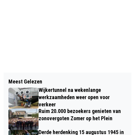
Vorig artikel
Volgend artikel
GLASVEZELAANLEG BIJ HOOGBOUW
Meest Gelezen
AZ KAN HET IN THUISDUEL PSV NIET
IN ALKMAAR-WEST
Wijkertunnel na wekenlange
MOEILIJK MAKEN; NA RODE KAART IN
werkzaamheden weer open voor
11E MINUUT KAARTEN AL GESCHUT
verkeer
Ruim 20.000 bezoekers genieten van
zonovergoten Zomer op het Plein
Derde herdenking 15 augustus 1945 in