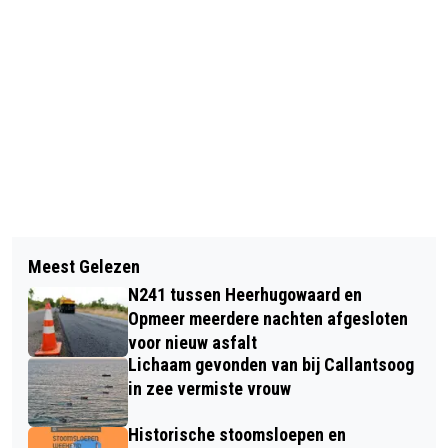
Vorig artikel
Volgend artikel
MEXICAANSE LINKSBACK CHÁVEZ
Meest Gelezen
POLITIE VINDT GROTE HOEVEELHEID
TEKENT VOOR VIJF JAAR BIJ AZ
N241 tussen Heerhugowaard en
DRUGS, GOUD EN CONTANT GELD IN
Opmeer meerdere nachten afgesloten
WONING ALKMAAR
voor nieuw asfalt
Lichaam gevonden van bij Callantsoog
in zee vermiste vrouw
Historische stoomsloepen en