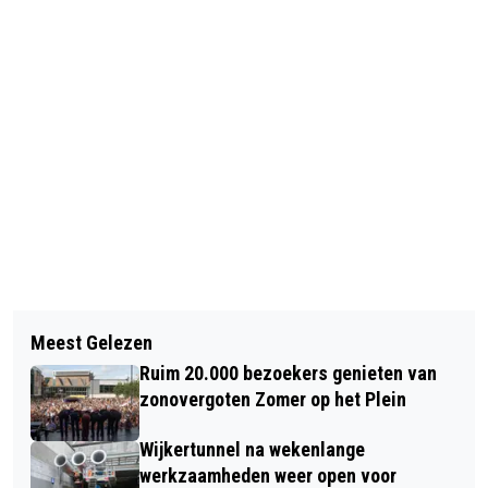
Vorig artikel
Volgend artikel
IN THE SUMMERTIME: GROOTSTE
Meest Gelezen
PSV HAALT RUBEN VAN BOMMEL (20)
ZOMERHIT OOIT VANDAAG 55 JAAR
Ruim 20.000 bezoekers genieten van
TERUG NAAR EINDHOVEN
GELEDEN NUMMER 1
zonovergoten Zomer op het Plein
Wijkertunnel na wekenlange
werkzaamheden weer open voor