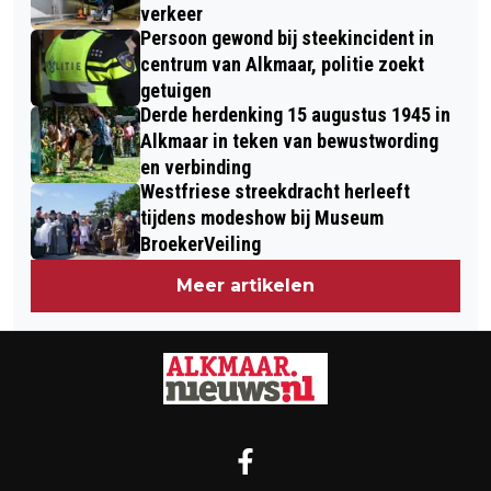
verkeer
Persoon gewond bij steekincident in
centrum van Alkmaar, politie zoekt
getuigen
Derde herdenking 15 augustus 1945 in
Alkmaar in teken van bewustwording
en verbinding
Westfriese streekdracht herleeft
tijdens modeshow bij Museum
BroekerVeiling
Meer artikelen