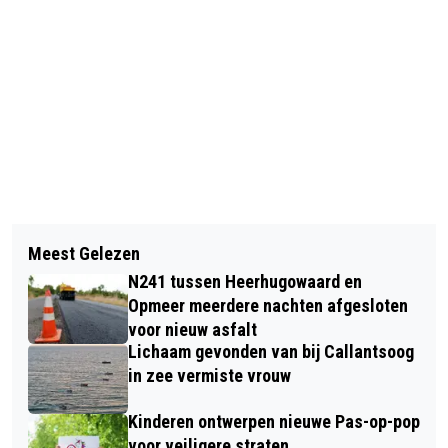
Vorig artikel
Volgend artikel
ZOMERACTIVITEITEN BIJ ZWEMBAD
Meest Gelezen
BURGEMEESTER ANJA SCHOUTEN
HOORNSE VAART TIJDENS
N241 tussen Heerhugowaard en
BEZOEKT BATH TER ERE VAN 80-
ZOMERVAKANTIE
Opmeer meerdere nachten afgesloten
JARIGE STEDENBAND
voor nieuw asfalt
Lichaam gevonden van bij Callantsoog
in zee vermiste vrouw
Kinderen ontwerpen nieuwe Pas-op-pop
voor veiligere straten