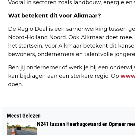
Vooral in sectoren zoals landbouw, energie en 
Wat betekent dit voor Alkmaar?
De Regio Deal is een samenwerking tussen gem
Noord-Holland Noord. Ook Alkmaar doet mee. 
het startsein. Voor Alkmaar betekent dit kans
bewoners, ondernemers en talentvolle jongere
Ben jij ondernemer of werk je bij een onderwij
kan bijdragen aan een sterkere regio. Op
www.
doen.
Vorig artikel
Meest Gelezen
GEMEENTE ALKMAAR DEELT 1500
N241 tussen Heerhugowaard en Opmeer meer
GRATIS BOMEN UIT AAN INWONERS