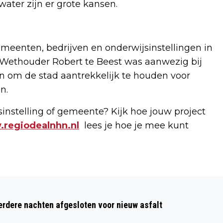
water zijn er grote kansen.
eenten, bedrijven en onderwijsinstellingen in
Wethouder Robert te Beest was aanwezig bij
en om de stad aantrekkelijk te houden voor
n.
sinstelling of gemeente? Kijk hoe jouw project
regiodealnhn.nl
lees je hoe je mee kunt
Volgend artikel
DEZE WEEK GUUR EN ONSTUIMIG,
dere nachten afgesloten voor nieuw asfalt
GROTE KANS OP SNEEUW