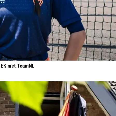
r EK met TeamNL