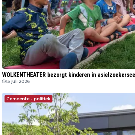
WOLKENTHEATER bezorgt kinderen in asielzoekersc
15 juli 2026
Gemeente - politiek