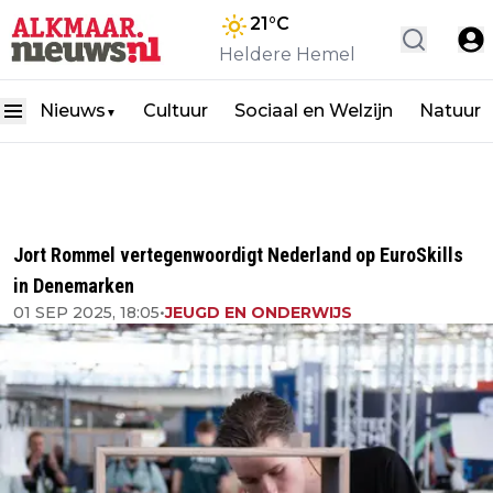
21
°C
Heldere Hemel
Nieuws
Cultuur
Sociaal en Welzijn
Natuur
▼
Jort Rommel vertegenwoordigt Nederland op EuroSkills
in Denemarken
01 SEP 2025, 18:05
•
JEUGD EN ONDERWIJS