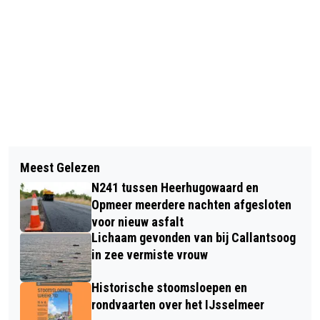
Vorig artikel
Volgend artikel
ONTSPULDAGEN IN ALKMAAR: GEEF
Meest Gelezen
SCOOTERBRAND NA RUZIE IN
UW SPULLEN EEN TWEEDE LEVEN!
N241 tussen Heerhugowaard en
ALKMAAR, ÉÉN PERSOON
Opmeer meerdere nachten afgesloten
AANGEHOUDEN
voor nieuw asfalt
Lichaam gevonden van bij Callantsoog
in zee vermiste vrouw
Historische stoomsloepen en
rondvaarten over het IJsselmeer