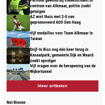
Persoon gewond bij steekincident in
centrum van Alkmaar, politie zoekt
getuigen
AZ wint thuis met 2-0 van
gepromoveerd ADO Den Haag
Vijf medailles voor Team Alkmaar in
Taiwan
Drijf-In Bios nog één keer terug in
Kanaalpark; gemeente Dijk en Waard
zoekt opvolger
Vijf vragen over de heropening van de
Wijkertunnel
Meer artikelen
Net Binnen