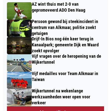
AZ wint thuis met 2-0 van
gepromoveerd ADO Den Haag
Persoon gewond bij steekincident in
centrum van Alkmaar, politie zoekt
getuigen
Drijf-In Bios nog één keer terug in
Kanaalpark; gemeente Dijk en Waard
zoekt opvolger
Vijf vragen over de heropening van de
Wijkertunnel
Vijf medailles voor Team Alkmaar in
Taiwan
Wijkertunnel na wekenlange
werkzaamheden weer open voor
verkeer