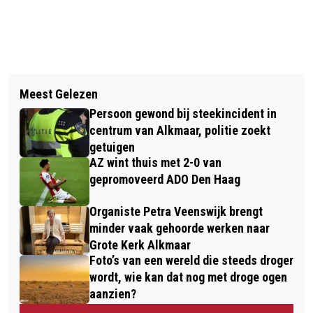
Vorig artikel
Volgend artikel
GROTE KERK ALKMAAR VIERT
Meest Gelezen
LIMMEN OP Z’N PAASBEST:
JUBILEA VAN KLOK EN ORGEL MET
Persoon gewond bij steekincident in
BLOEMENDAGEN VOEREN TALLOZE
JORIS STRIJBOS EXPOSITIE ’ ECHOES
centrum van Alkmaar, politie zoekt
BEZOEKERS LANGS BIJZONDERE
getuigen
OF ETERNITY’
AZ wint thuis met 2-0 van
BLOEMMOZAÏEKEN
gepromoveerd ADO Den Haag
Organiste Petra Veenswijk brengt
minder vaak gehoorde werken naar
Grote Kerk Alkmaar
Foto’s van een wereld die steeds droger
wordt, wie kan dat nog met droge ogen
aanzien?