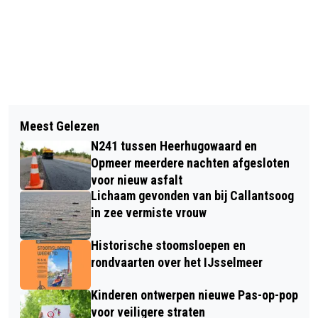
Vorig artikel
Volgend artikel
ONDER STOOM IN HERFSTVAKANTIE
Meest Gelezen
GROTE ZOEKACTIE NAAR VERMISTE
EN TIJDENS WEEKEND VAN DE
N241 tussen Heerhugowaard en
ALKMAARDER TIJN
WETENSCHAP
Opmeer meerdere nachten afgesloten
voor nieuw asfalt
Lichaam gevonden van bij Callantsoog
in zee vermiste vrouw
Historische stoomsloepen en
rondvaarten over het IJsselmeer
Kinderen ontwerpen nieuwe Pas-op-pop
voor veiligere straten