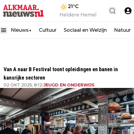
21
°C
Heldere Hemel
Nieuws
Cultuur
Sociaal en Welzijn
Natuur
▼
Van A naar B Festival toont opleidingen en banen in
kansrijke sectoren
02 OKT 2025, 8:12
•
JEUGD EN ONDERWIJS