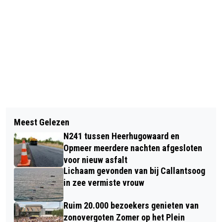
Vorig artikel
Volgend artikel
VERKEERSONGEVAL NA RISICOVOLLE
Meest Gelezen
AZ BOEKT TEGEN FC DRITA DERDE
INHAALMANOEUVRE OP ROTONDE
N241 tussen Heerhugowaard en
ZEGE IN CONFERENCE LEAGUE
KOOIMEER
Opmeer meerdere nachten afgesloten
voor nieuw asfalt
Lichaam gevonden van bij Callantsoog
in zee vermiste vrouw
Ruim 20.000 bezoekers genieten van
zonovergoten Zomer op het Plein