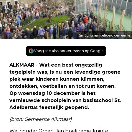
Jan Jong, aangeleverd gemeente
Voeg toe als voorkeursbron op Google
ALKMAAR - Wat een best ongezellig
tegelplein was, is nu een levendige groene
plek waar kinderen kunnen klimmen,
ontdekken, voetballen en tot rust komen.
Op woensdag 10 december is het
vernieuwde schoolplein van basisschool St.
Adelbertus feestelijk geopend.
(bron: Gemeente Alkmaar)
Wethouder Groen, Jan Hoekzema, knipte