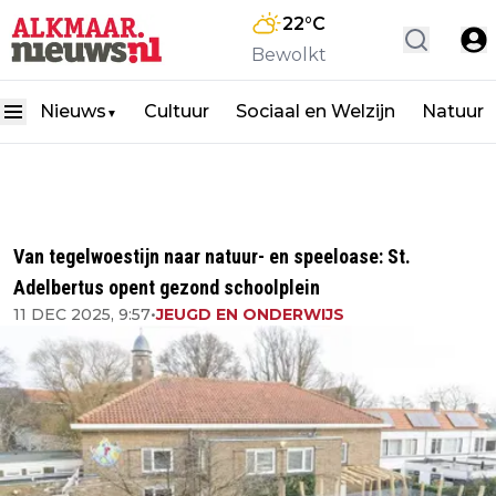
22
°C
Bewolkt
Nieuws
Cultuur
Sociaal en Welzijn
Natuur
▼
Van tegelwoestijn naar natuur- en speeloase: St.
Adelbertus opent gezond schoolplein
11 DEC 2025, 9:57
•
JEUGD EN ONDERWIJS