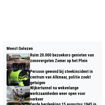
Vorig artikel
Volgend artikel
‘LOCAL LEGENDS’ BRENGT MUZIKALE
Meest Gelezen
EXPLOSIE AAN DE HERENWEG IN
CULTUUR VAN DE JAREN 1960-1980
Ruim 20.000 bezoekers genieten van
ALKMAAR, POLITIE ZOEKT GETUIGEN
NAAR PODIUM VICTORIE
zonovergoten Zomer op het Plein
Persoon gewond bij steekincident in
centrum van Alkmaar, politie zoekt
getuigen
Wijkertunnel na wekenlange
werkzaamheden weer open voor
verkeer
Derde herdenking 15 augustus 1945 in