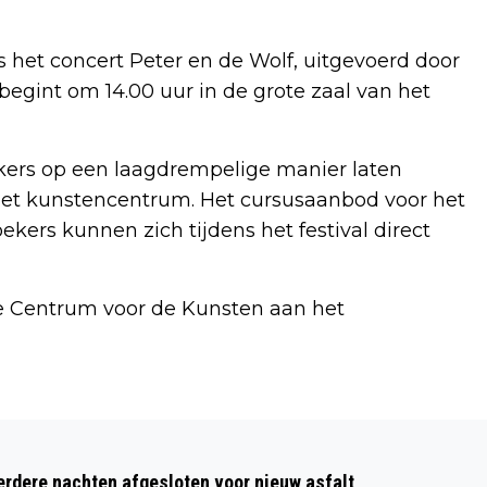
 het concert Peter en de Wolf, uitgevoerd door
egint om 14.00 uur in de grote zaal van het
ekers op een laagdrempelige manier laten
t kunstencentrum. Het cursusaanbod voor het
kers kunnen zich tijdens het festival direct
nce Centrum voor de Kunsten aan het
Volgend artikel
GRUPPO SPORTIVO NEEMT AFSCHEID
dere nachten afgesloten voor nieuw asfalt