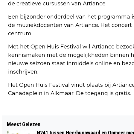
de creatieve cursussen van Artiance.
Een bijzonder onderdeel van het programma is
de muziekdocenten van Artiance. Het concert b
centrum.
Met het Open Huis Festival wil Artiance bezo
kennismaken met de mogelijkheden binnen he
nieuwe seizoen staat inmiddels online en bezoe
inschrijven.
Het Open Huis Festival vindt plaats bij Artia
Canadaplein in Alkmaar. De toegang is gratis.
Vorig artikel
Meest Gelezen
ZOMER IN DE MARE BRENGT DRIE
N241 tussen Heerhugowaard en Opmeer meer