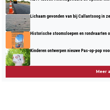
WEEKENDEN STRAATTHEATER NAAR
ALKMAAR-NOORD
Lichaam gevonden van bij Callantsoog in z
Historische stoomsloepen en rondvaarten o
Kinderen ontwerpen nieuwe Pas-op-pop voor
Meer a