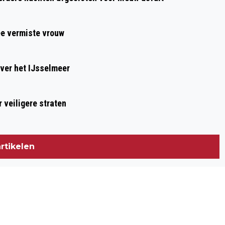
MET LAATSTE SHOW IN VICTORIE
ee vermiste vrouw
ver het IJsselmeer
 veiligere straten
rtikelen