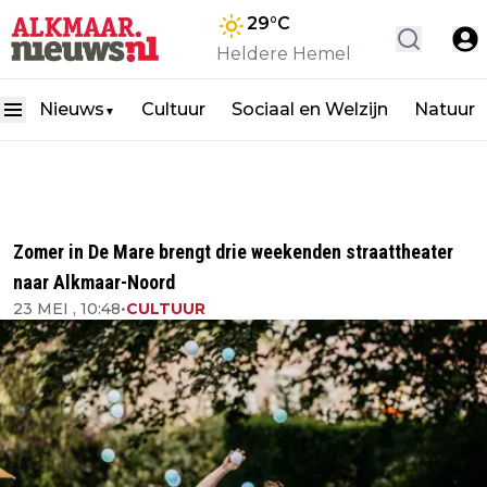
29
°C
Heldere Hemel
Nieuws
Cultuur
Sociaal en Welzijn
Natuur
▼
Zomer in De Mare brengt drie weekenden straattheater
naar Alkmaar-Noord
23 MEI , 10:48
•
CULTUUR