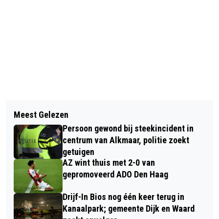
Vorig artikel
Volgend artikel
EXPOSITIERUIMTE TOEKOMSTIG
Meest Gelezen
ARTIANCE OPENT DEUREN TIJDENS
ZWEM- EN SPORTCOMPLEX HOORNSE
Persoon gewond bij steekincident in
CREATIEF OPEN HUIS FESTIVAL OP
VAART GEOPEND
centrum van Alkmaar, politie zoekt
CANADAPLEIN
getuigen
AZ wint thuis met 2-0 van
gepromoveerd ADO Den Haag
Drijf-In Bios nog één keer terug in
Kanaalpark; gemeente Dijk en Waard