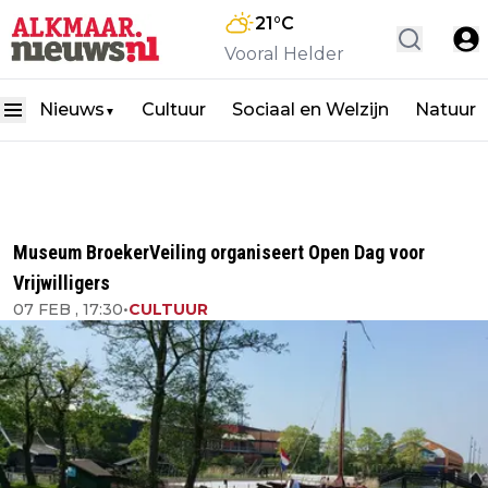
21
°C
Vooral Helder
Nieuws
Cultuur
Sociaal en Welzijn
Natuur
▼
Museum BroekerVeiling organiseert Open Dag voor
Vrijwilligers
07 FEB , 17:30
•
CULTUUR