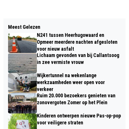
Vorig artikel
Volgend artikel
MUSEUM BROEKERVEILING
Meest Gelezen
KOSTER EN GULIKERS GRIJPEN EK-
ORGANISEERT OPEN DAG VOOR
N241 tussen Heerhugowaard en
LIMIET BIJ GROET UIT SCHOORL RUN;
VRIJWILLIGERS
Opmeer meerdere nachten afgesloten
KENETH KIPROP WINT MIZUNO 10 KM
voor nieuw asfalt
Lichaam gevonden van bij Callantsoog
BIJ DE MANNEN
in zee vermiste vrouw
Wijkertunnel na wekenlange
werkzaamheden weer open voor
verkeer
Ruim 20.000 bezoekers genieten van
zonovergoten Zomer op het Plein
Kinderen ontwerpen nieuwe Pas-op-pop
voor veiligere straten