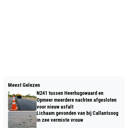
Vorig artikel
Volgend artikel
COLLEGE ALKMAAR KIEST VOOR
Meest Gelezen
VANDAAG 35 JAAR GELEDEN: WAAR
VEILIGER EN GROENERE INRICHTING
N241 tussen Heerhugowaard en
WAS JIJ TOEN DE MUUR VIEL?
HELDERSEWEG NOORD
Opmeer meerdere nachten afgesloten
voor nieuw asfalt
Lichaam gevonden van bij Callantsoog
in zee vermiste vrouw